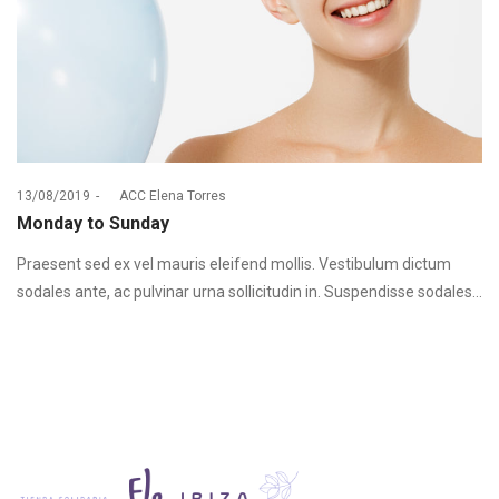
Posted
13/08/2019
by
ACC Elena Torres
on
Monday to Sunday
Praesent sed ex vel mauris eleifend mollis. Vestibulum dictum
sodales ante, ac pulvinar urna sollicitudin in. Suspendisse sodales…