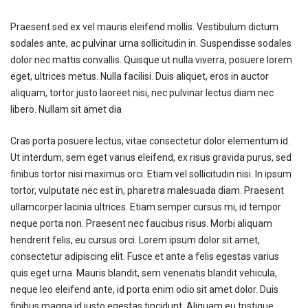
Praesent sed ex vel mauris eleifend mollis. Vestibulum dictum
sodales ante, ac pulvinar urna sollicitudin in. Suspendisse sodales
dolor nec mattis convallis. Quisque ut nulla viverra, posuere lorem
eget, ultrices metus. Nulla facilisi. Duis aliquet, eros in auctor
aliquam, tortor justo laoreet nisi, nec pulvinar lectus diam nec
libero. Nullam sit amet dia
Cras porta posuere lectus, vitae consectetur dolor elementum id.
Ut interdum, sem eget varius eleifend, ex risus gravida purus, sed
finibus tortor nisi maximus orci. Etiam vel sollicitudin nisi. In ipsum
tortor, vulputate nec est in, pharetra malesuada diam. Praesent
ullamcorper lacinia ultrices. Etiam semper cursus mi, id tempor
neque porta non. Praesent nec faucibus risus. Morbi aliquam
hendrerit felis, eu cursus orci. Lorem ipsum dolor sit amet,
consectetur adipiscing elit. Fusce et ante a felis egestas varius
quis eget urna. Mauris blandit, sem venenatis blandit vehicula,
neque leo eleifend ante, id porta enim odio sit amet dolor. Duis
finibus magna id justo egestas tincidunt. Aliquam eu tristique