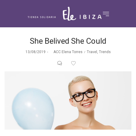
She Belived She Could
Posted
Posted
13/08/2019
by
ACC Elena Torres
Travel
Trends
on
in