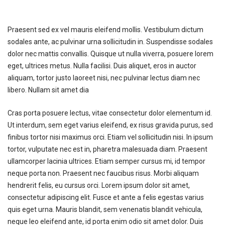
Praesent sed ex vel mauris eleifend mollis. Vestibulum dictum
sodales ante, ac pulvinar urna sollicitudin in. Suspendisse sodales
dolor nec mattis convallis. Quisque ut nulla viverra, posuere lorem
eget, ultrices metus. Nulla facilisi. Duis aliquet, eros in auctor
aliquam, tortor justo laoreet nisi, nec pulvinar lectus diam nec
libero. Nullam sit amet dia
Cras porta posuere lectus, vitae consectetur dolor elementum id.
Ut interdum, sem eget varius eleifend, ex risus gravida purus, sed
finibus tortor nisi maximus orci. Etiam vel sollicitudin nisi. In ipsum
tortor, vulputate nec est in, pharetra malesuada diam. Praesent
ullamcorper lacinia ultrices. Etiam semper cursus mi, id tempor
neque porta non. Praesent nec faucibus risus. Morbi aliquam
hendrerit felis, eu cursus orci. Lorem ipsum dolor sit amet,
consectetur adipiscing elit. Fusce et ante a felis egestas varius
quis eget urna. Mauris blandit, sem venenatis blandit vehicula,
neque leo eleifend ante, id porta enim odio sit amet dolor. Duis