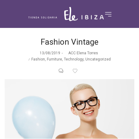
Fashion Vintage
Posted
13/08/2019
by
ACC Elena Torres
Posted
on
Fashion
Furniture
Technology
Uncategorized
in