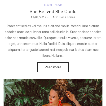
Posted
Travel
Trends
in
She Belived She Could
Posted
13/08/2019
by
ACC Elena Torres
on
Praesent sed ex vel mauris eleifend mollis. Vestibulum dictum
sodales ante, ac pulvinar urna sollicitudin in. Suspendisse sodales
dolor nec mattis convallis. Quisque ut nulla viverra, posuere lorem
eget, ultrices metus. Nulla facilisi. Duis aliquet, eros in auctor
aliquam, tortor justo laoreet nisi, nec pulvinar lectus diam nec
libero. Nullam…
Read more