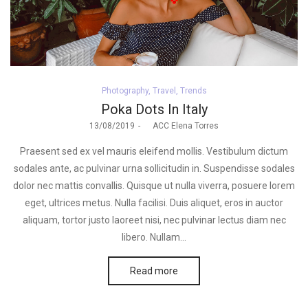
Posted
Photography
Travel
Trends
in
Poka Dots In Italy
Posted
13/08/2019
by
ACC Elena Torres
on
Praesent sed ex vel mauris eleifend mollis. Vestibulum dictum
sodales ante, ac pulvinar urna sollicitudin in. Suspendisse sodales
dolor nec mattis convallis. Quisque ut nulla viverra, posuere lorem
eget, ultrices metus. Nulla facilisi. Duis aliquet, eros in auctor
aliquam, tortor justo laoreet nisi, nec pulvinar lectus diam nec
libero. Nullam…
Read more