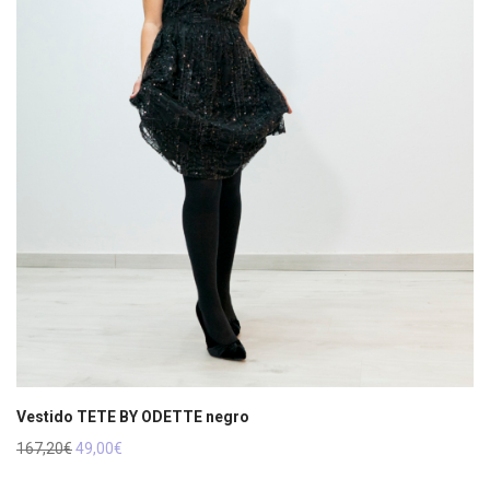
Vestido TETE BY ODETTE negro
El
El
167,20
€
49,00
€
precio
precio