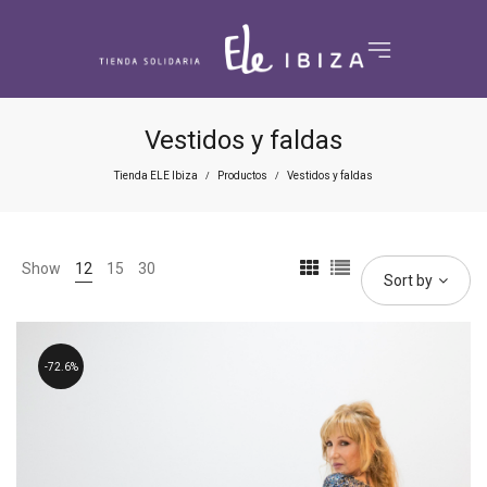
Vestidos y faldas
Tienda ELE Ibiza
Productos
Vestidos y faldas
/
/
Show
12
15
30
Sort by
72.6%