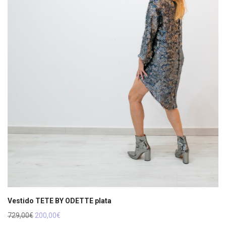
Vestido TETE BY ODETTE plata
El
El
729,00
€
200,00
€
precio
precio