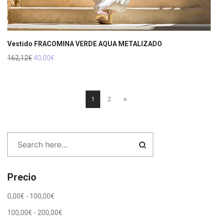
Vestido FRACOMINA VERDE AQUA METALIZADO
El
El
162,12
€
40,00
€
precio
precio
original
actual
era:
es:
162,12€.
40,00€.
1
2
Precio
0,00
€
-
100,00
€
100,00
€
-
200,00
€