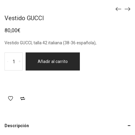
Vestido GUCCI
80,00
€
Vestido GUCCI, talla 42 italiana (38-36 española),
Vestido
-
+
Añadir al carrito
GUCCI
cantidad
Descripción