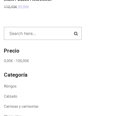
El
El
110,43
€
33,00
€
precio
precio
original
actual
era:
es:
110,43€.
33,00€.
Precio
0,00
€
-
100,00
€
Categoría
Abrigos
Calzado
Camisas y camisetas