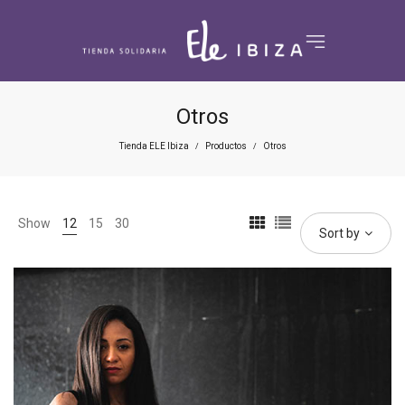
Otros
Tienda ELE Ibiza
Productos
Otros
/
/
Show
12
15
30
Sort by