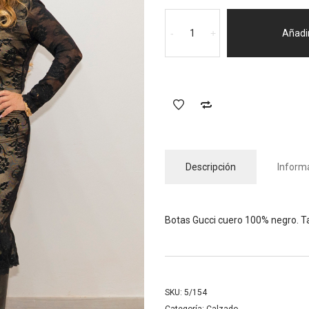
Botas
GUCCI
-
+
Añadir
cantidad
Descripción
Informa
Botas Gucci cuero 100% negro. Tal
SKU:
5/154
Categoría:
Calzado