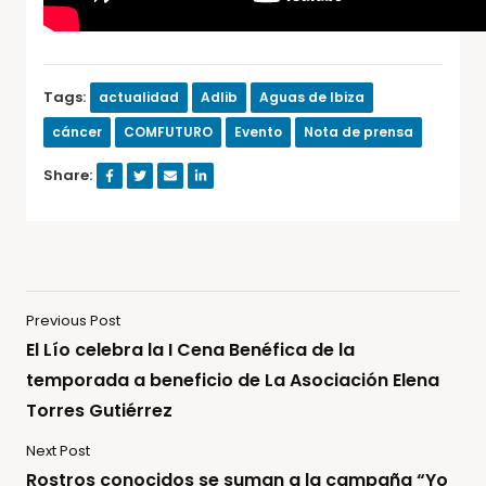
Tags:
actualidad
Adlib
Aguas de Ibiza
cáncer
COMFUTURO
Evento
Nota de prensa
Share:
Previous Post
El Lío celebra la I Cena Benéfica de la
temporada a beneficio de La Asociación Elena
Torres Gutiérrez
Next Post
Rostros conocidos se suman a la campaña “Yo