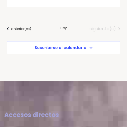
Eventos
Hoy
siguiente(s)
Eventos
anterior(es)
Suscribirse al calendario
Accesos directos