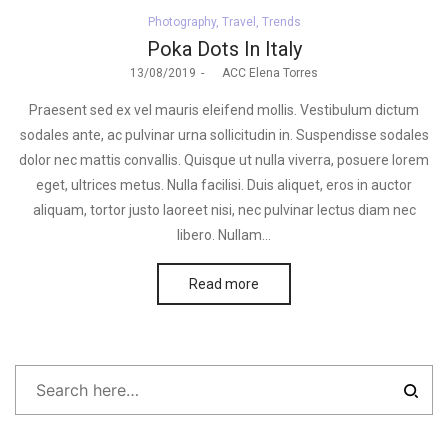
Posted
Photography
Travel
Trends
in
Poka Dots In Italy
Posted
13/08/2019
by
ACC Elena Torres
on
Praesent sed ex vel mauris eleifend mollis. Vestibulum dictum
sodales ante, ac pulvinar urna sollicitudin in. Suspendisse sodales
dolor nec mattis convallis. Quisque ut nulla viverra, posuere lorem
eget, ultrices metus. Nulla facilisi. Duis aliquet, eros in auctor
aliquam, tortor justo laoreet nisi, nec pulvinar lectus diam nec
libero. Nullam…
Read more