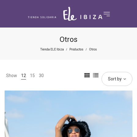
Otros
Tienda ELE Ibiza
Productos
Otros
/
/
Show
12
15
30
Sort by