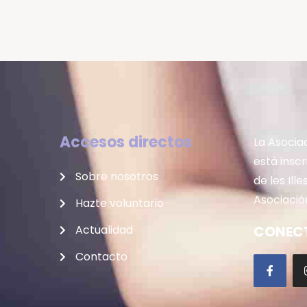
Accesos directos
La Asocia
está insc
Sobre nosotros
de les Ill
Asociación
Hazte voluntario
Actualidad
CONECT
Contacto