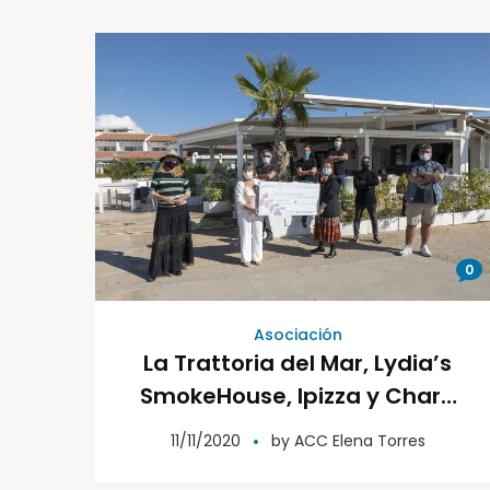
0
Asociación
La Trattoria del Mar, Lydia’s
SmokeHouse, Ipizza y Charo
Ruiz donan a la Asociación
11/11/2020
by
ACC Elena Torres
Elena Torres 4.413 euros