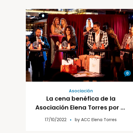
0
Asociación
La cena benéfica de la
Asociación Elena Torres por la
Investigación Contra el
17/10/2022
by
ACC Elena Torres
Cáncer organizada por el