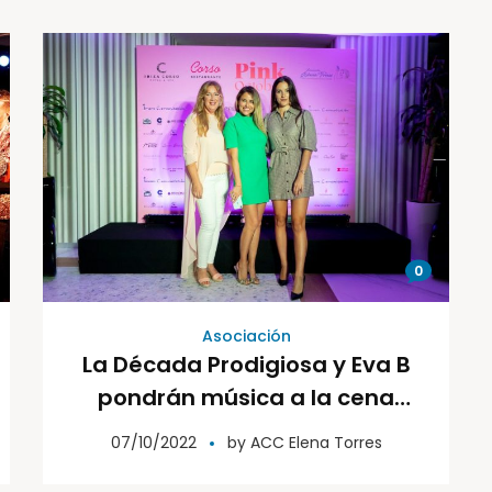
0
Asociación
La Década Prodigiosa y Eva B
pondrán música a la cena
benéfica de Restaurante
07/10/2022
by
ACC Elena Torres
Corso a favor de la