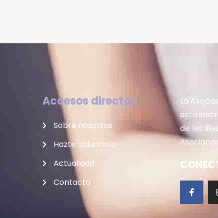
Restaurante Corso recaudó
20.000 euros, el mayor
montante obtenido en la
historia de la Asociación
Accesos directos
La Asocia
está insc
Sobre nosotros
de les Ill
Asociación
Hazte voluntario
Actualidad
CONECT
Contacto