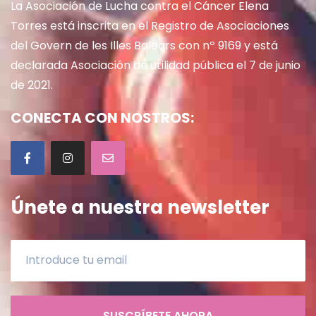
La Asociación de Lucha contra el Cáncer Elena
Torres está inscrita en el Registro de Asociaciones
del Govern de les Illes Balears con nº 9169 y está
declarada Asociación de utilidad pública el 7 de junio
de 2021.
CONECTA CON NOSTROS:
Únete a nuestra newsletter
SUSCRÍBETE AHORA