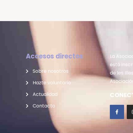
Accesos directos
La Asocia
está insc
Sobre nosotros
de les Ill
Asociación
Hazte voluntario
Actualidad
CONECT
Contacto