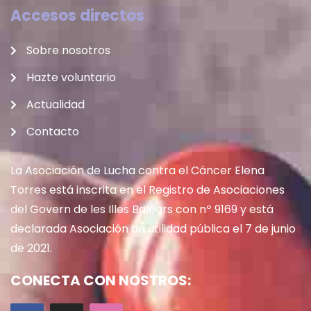
Accesos directos
Sobre nosotros
Hazte voluntario
Actualidad
Contacto
La Asociación de Lucha contra el Cáncer Elena
Torres está inscrita en el Registro de Asociaciones
del Govern de les Illes Balears con nº 9169 y está
declarada Asociación de utilidad pública el 7 de junio
de 2021.
CONECTA CON NOSTROS: