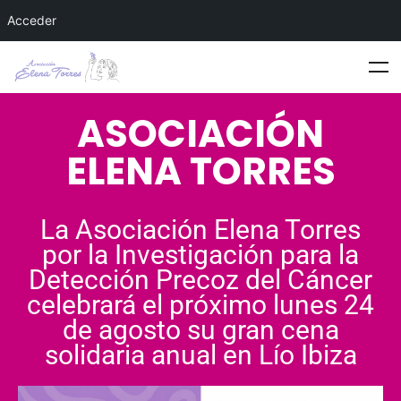
Acceder
ASOCIACIÓN
ELENA TORRES
La Asociación Elena Torres
por la Investigación para la
Detección Precoz del Cáncer
celebrará el próximo lunes 24
de agosto su gran cena
solidaria anual en Lío Ibiza