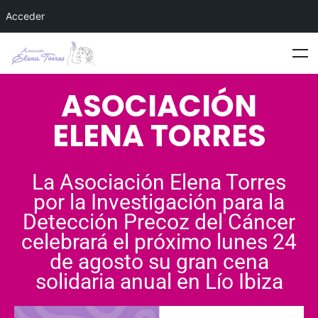
Acceder
ASOCIACIÓN
ELENA TORRES
La Asociación Elena Torres
por la Investigación para la
Detección Precoz del Cáncer
celebrará el próximo lunes 24
de agosto su gran cena
solidaria anual en Lío Ibiza