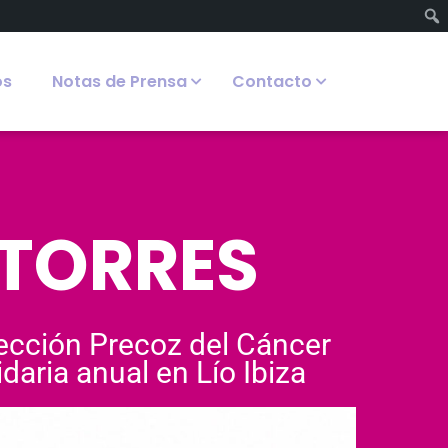
os
Notas de Prensa
Contacto
 TORRES
tección Precoz del Cáncer
daria anual en Lío Ibiza