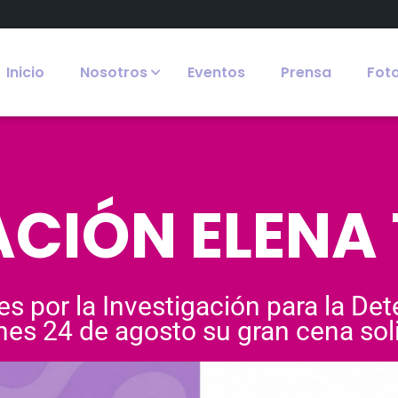
Inicio
Nosotros
Eventos
Prensa
Fot
CIÓN ELENA
es por la Investigación para la De
nes 24 de agosto su gran cena soli