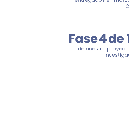
Fase
4
de 
de nuestro proyect
investiga