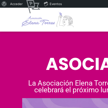
Acceder
Eventos
Promoter
ASOCIA
La Asociación Elena Torr
celebrará el próximo lu