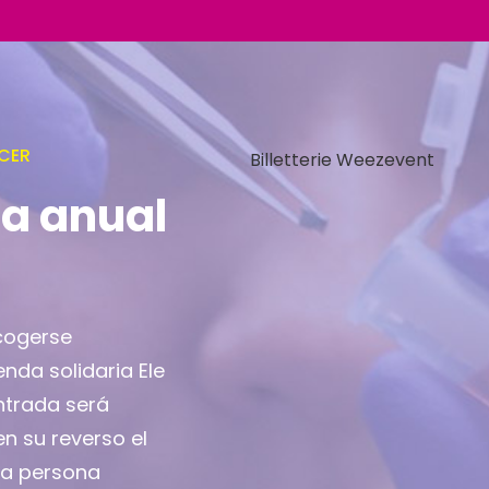
CER
Billetterie Weezevent
ia anual
cogerse
enda solidaria Ele
entrada será
en su reverso el
la persona