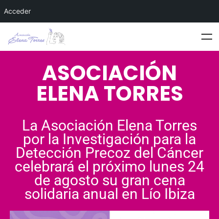
Acceder
ASOCIACIÓN
ELENA TORRES
La Asociación Elena Torres
por la Investigación para la
Detección Precoz del Cáncer
celebrará el próximo lunes 24
de agosto su gran cena
solidaria anual en Lío Ibiza