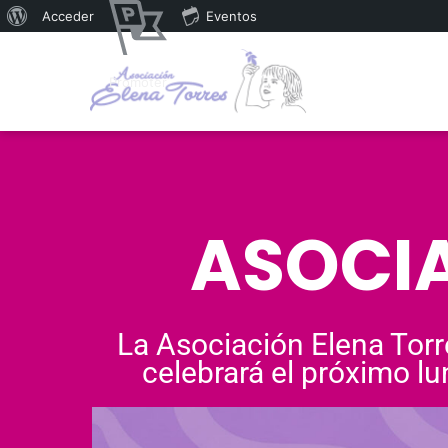
Acceder
Eventos
Promoter
ASOCIA
La Asociación Elena Torr
celebrará el próximo lu