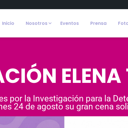
Inicio
Nosotros
Eventos
Prensa
Fot
CIÓN ELENA
es por la Investigación para la De
nes 24 de agosto su gran cena soli