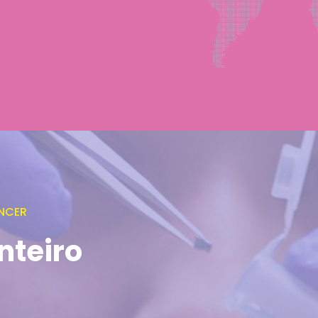
NCER
nteiro