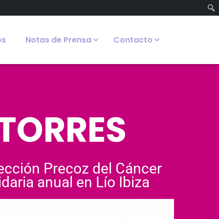
os
Notas de Prensa
Contacto
 TORRES
tección Precoz del Cáncer
daria anual en Lío Ibiza