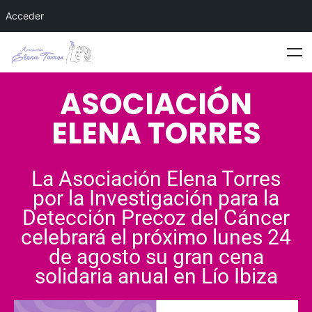
Acceder
ASOCIACIÓN
ELENA TORRES
La Asociación Elena Torres
por la Investigación para la
Detección Precoz del Cáncer
celebrará el próximo lunes 24
de agosto su gran cena
solidaria anual en Lío Ibiza