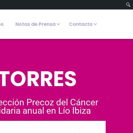
os
Notas de Prensa
Contacto
 TORRES
tección Precoz del Cáncer
daria anual en Lío Ibiza