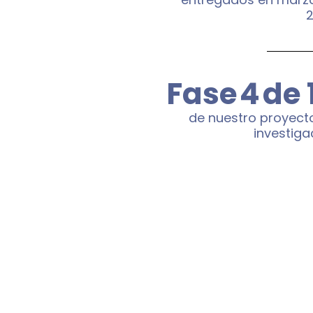
Fase
4
de 
de nuestro proyect
investiga