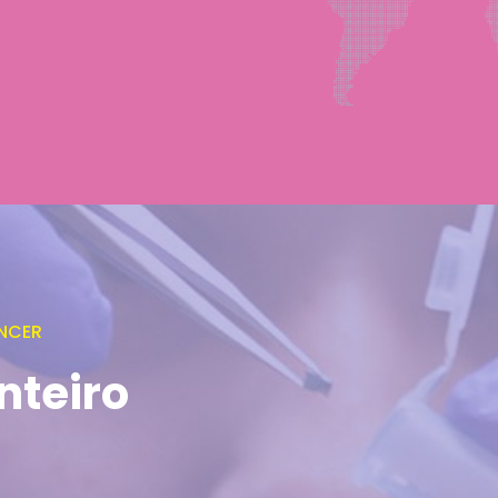
NCER
nteiro