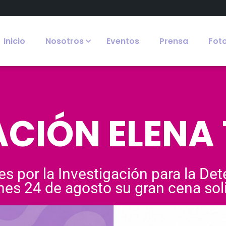
Inicio
Nosotros
Eventos
Prensa
Fot
CIÓN ELENA
es por la Investigación para la De
nes 24 de agosto su gran cena soli