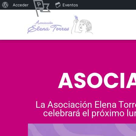
Acceder
Eventos
Promoter
ASOCIA
La Asociación Elena Torr
celebrará el próximo lu