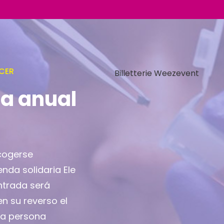
CER
Billetterie Weezevent
ia anual
cogerse
enda solidaria Ele
entrada será
en su reverso el
la persona