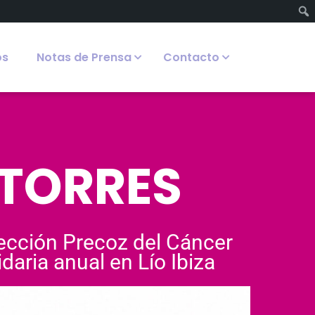
os
Notas de Prensa
Contacto
 TORRES
tección Precoz del Cáncer
daria anual en Lío Ibiza