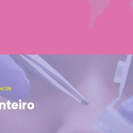
NCER
nteiro