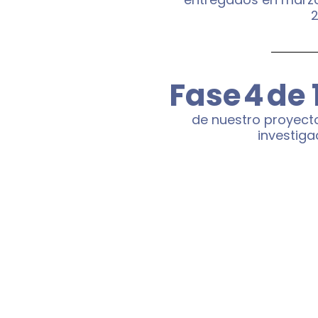
Fase
4
de 
de nuestro proyect
investiga