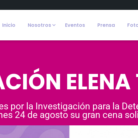
Inicio
Nosotros
Eventos
Prensa
Fot
CIÓN ELENA
es por la Investigación para la De
nes 24 de agosto su gran cena soli