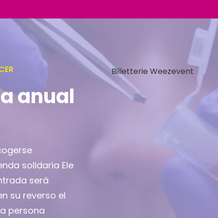
CER
Billetterie Weezevent
ia anual
cogerse
enda solidaria Ele
entrada será
en su reverso el
la persona