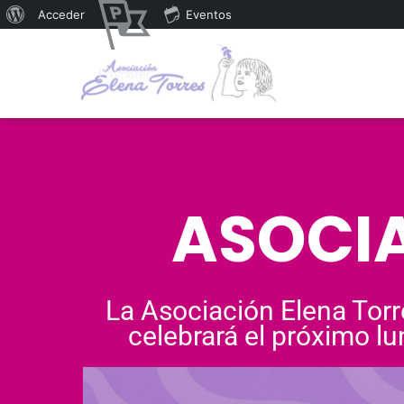
Acceder
Eventos
Promoter
ASOCIA
La Asociación Elena Torr
celebrará el próximo lu