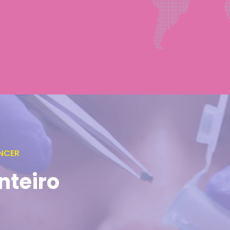
NCER
nteiro