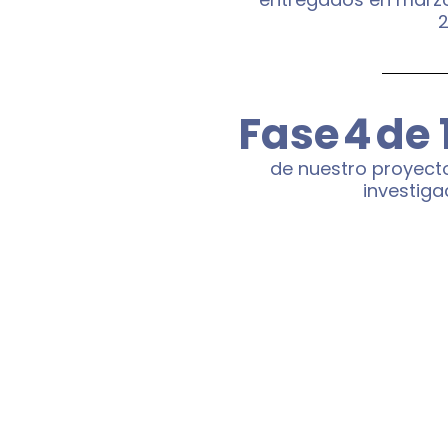
Fase
4
de 
de nuestro proyect
investiga