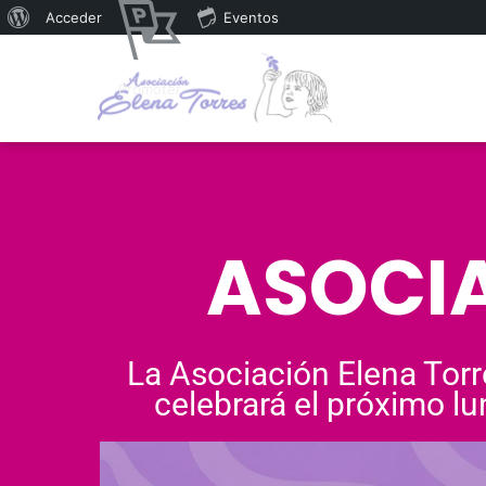
Acceder
Eventos
Promoter
ASOCIA
La Asociación Elena Torr
celebrará el próximo lu