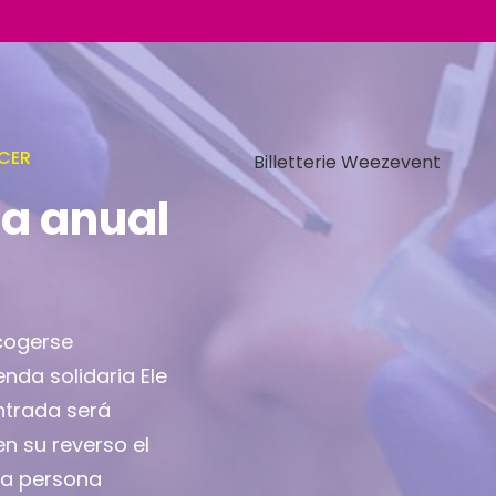
CER
Billetterie Weezevent
ia anual
cogerse
enda solidaria Ele
entrada será
en su reverso el
la persona