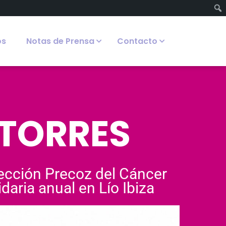
os
Notas de Prensa
Contacto
 TORRES
tección Precoz del Cáncer
daria anual en Lío Ibiza