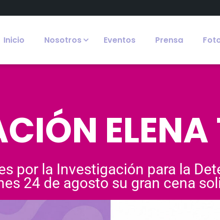
Inicio
Nosotros
Eventos
Prensa
Fot
CIÓN ELENA
es por la Investigación para la De
nes 24 de agosto su gran cena soli