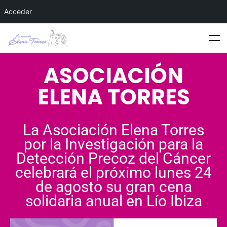
Acceder
ASOCIACIÓN
ELENA TORRES
La Asociación Elena Torres
por la Investigación para la
Detección Precoz del Cáncer
celebrará el próximo lunes 24
de agosto su gran cena
solidaria anual en Lío Ibiza